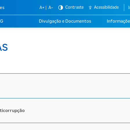
es
Contraste
Acessibilidade
A+
A-
I
SG
Divulgação e Documentos
Informaçõe
AS
a
nticorrupção