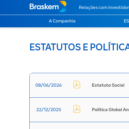
Relações com Investidor
A Companhia
E
ESTATUTOS E POLÍTIC
Ambiental
Social
Governanç
08/06/2026
Estatuto Social
22/12/2025
Política Global A