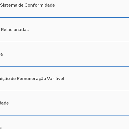
do Sistema de Conformidade
s Relacionadas
ta
tuição de Remuneração Variável
idade
a