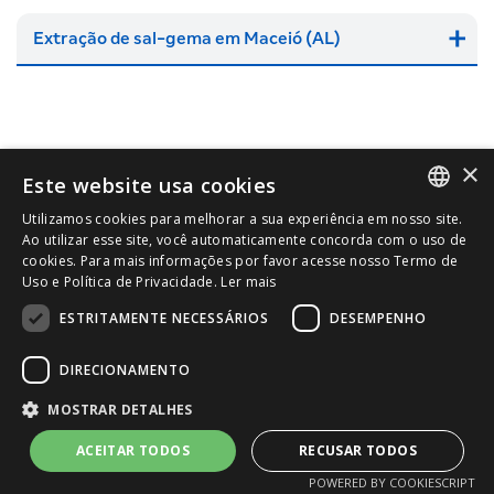
Extração de sal-gema em Maceió (AL)
×
Este website usa cookies
Utilizamos cookies para melhorar a sua experiência em nosso site.
ACESSO RÁPIDO:
PORTUGUESE
Ao utilizar esse site, você automaticamente concorda com o uso de
cookies. Para mais informações por favor acesse nosso Termo de
Resultados
ENGLISH
Uso e Política de Privacidade.
Ler mais
Kit do Investidor
ESTRITAMENTE NECESSÁRIOS
DESEMPENHO
Atualizações
Mailing
DIRECIONAMENTO
Powered by
MZ
MOSTRAR DETALHES
ACEITAR TODOS
RECUSAR TODOS
POWERED BY COOKIESCRIPT