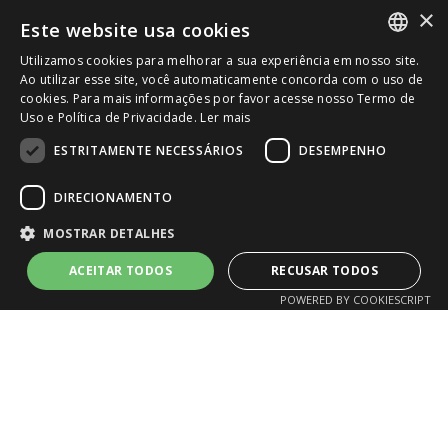
BRKM5
5,94
-1,81%
×
Este website usa cookies
IBOV
172.513,42
-1,72%
Atualizado em: 07/08/2026 às 09:51
Utilizamos cookies para melhorar a sua experiência em nosso site.
PORTUGUESE
Ao utilizar esse site, você automaticamente concorda com o uso de
cookies. Para mais informações por favor acesse nosso Termo de
ENGLISH
Uso e Política de Privacidade.
Ler mais
ESTRITAMENTE NECESSÁRIOS
DESEMPENHO
DIRECIONAMENTO
MOSTRAR DETALHES
ACEITAR TODOS
RECUSAR TODOS
POWERED BY COOKIESCRIPT
ACESSO RÁPIDO:
Resultados
Kit do Investidor
Atualizações
Mailing