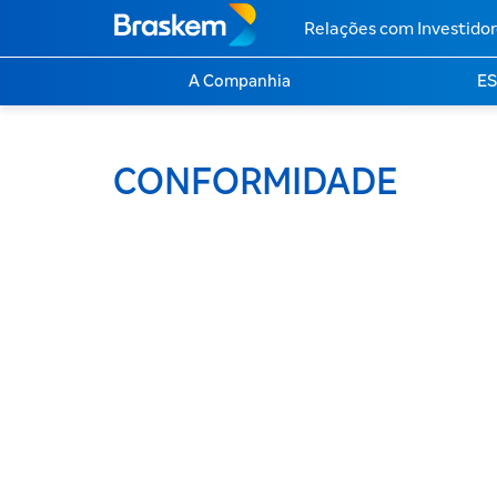
Relações com Investidor
A Companhia
E
CONFORMIDADE
Ambiental
Social
Governanç