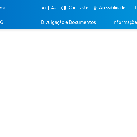
es
Contraste
Acessibilidade
A+
A-
I
SG
Divulgação e Documentos
Informaçõe
a